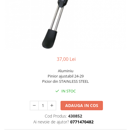
Portbagaje
Jante
Reflectorizante
Lanturi
Roti ajutatoare
Manete schimbator
Sonerii
Mansoane & Ghidoline
Stickere
Pedale
Suporturi auto
Pinioane
Pipe
37,00 Lei
Roti
Aluminiu
Rulmenti
Pinior ajustabil 24-29
Picior din STAINLESS STEEL
Saboti si placute
Schimbatoare fata
IN STOC
Schimbatoare si accesorii
ADAUGA IN COS
Sei
Cod Produs:
430852
Tije
Ai nevoie de ajutor?
0771470482