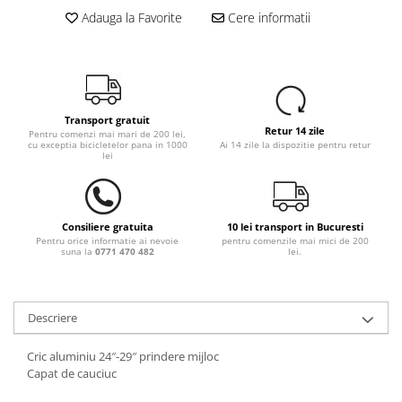
Adauga la Favorite
Cere informatii
Transport gratuit
Retur 14 zile
Pentru comenzi mai mari de 200 lei,
cu exceptia bicicletelor pana in 1000
Ai 14 zile la dispozitie pentru retur
lei
Consiliere gratuita
10 lei transport in Bucuresti
Pentru orice informatie ai nevoie
pentru comenzile mai mici de 200
suna la
0771 470 482
lei.
Descriere
Cric aluminiu 24″-29″ prindere mijloc
Capat de cauciuc